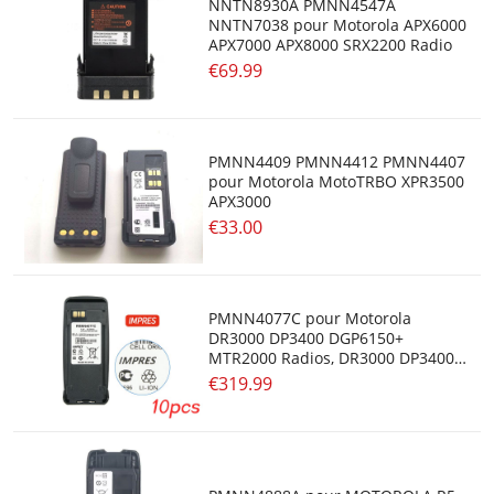
NNTN8930A PMNN4547A
NNTN7038 pour Motorola APX6000
APX7000 APX8000 SRX2200 Radio
€69.99
PMNN4409 PMNN4412 PMNN4407
pour Motorola MotoTRBO XPR3500
APX3000
€33.00
PMNN4077C pour Motorola
DR3000 DP3400 DGP6150+
MTR2000 Radios, DR3000 DP3400
DP3401 DP3600 DP3601, DGP4150
€319.99
DGP6150 DGP4150+ DGP6150+
Portable, XPR6550 XPR6500
XPR6300 XPR6350