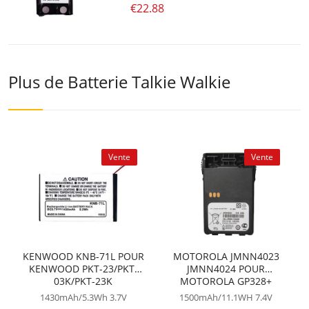
€22.88
Plus de Batterie Talkie Walkie
Vente
Vente
KENWOOD KNB-71L POUR
MOTOROLA JMNN4023
KENWOOD PKT-23/PKT-
JMNN4024 POUR
03K/PKT-23K
MOTOROLA GP328+
GP338+ GP388 GP638+
1430mAh/5.3Wh
3.7V
1500mAh/11.1WH
7.4V
GP644 GP688