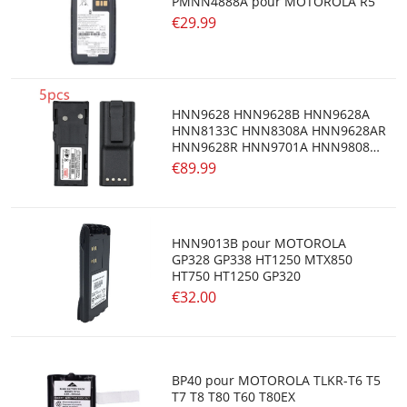
PMNN4888A pour MOTOROLA R5
€29.99
HNN9628 HNN9628B HNN9628A
HNN8133C HNN8308A HNN9628AR
HNN9628R HNN9701A HNN9808B
pour Motorola GP-300 PTX600
€89.99
MTX638 LTS2000
HNN9013B pour MOTOROLA
GP328 GP338 HT1250 MTX850
HT750 HT1250 GP320
€32.00
BP40 pour MOTOROLA TLKR-T6 T5
T7 T8 T80 T60 T80EX