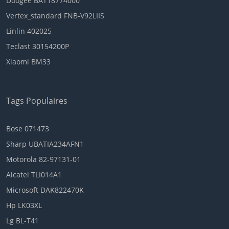
Doogee BAT18774000
Vertex_standard FNB-V92LIIS
Linlin 402025
Teclast 30154200P
Xiaomi BM33
Tags Populaires
Bose 071473
Sharp UBATIA234AFN1
Motorola 82-97131-01
Alcatel TLI014A1
Microsoft DAK822470K
Hp LK03XL
Lg BL-T41