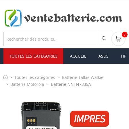
0
TOUTES LES CATÉGORIES
ACCUEIL
ASUS
HP
Toutes les catégories
Batterie Talkie Walkie
Batterie Motorola
Batterie NNTN7335A