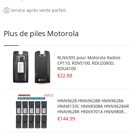
⑤ Service après-vente parfait.
Plus de piles Motorola
RLN6305 pour Motorola Radios
CP110, RDV5100, RDU2080D,
RDU4100
€22.88
HNN9628 HNN9628B HNN9628A
HNN8133C HNN8308A HNN9628AR
HNN9628R HNN9701A HNN9808B
pour Motorola GP-300 PTX600
€144.99
MTX638 LTS2000