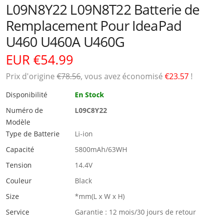
L09N8Y22 L09N8T22 Batterie de
Remplacement Pour IdeaPad
U460 U460A U460G
EUR €54.99
Prix ​​d'origine
€78.56
, vous avez économisé
€23.57
!
Disponibilité
En Stock
Numéro de
L09C8Y22
Modèle
Type de Batterie
Li-ion
Capacité
5800mAh/63WH
Tension
14.4V
Couleur
Black
Size
*mm(L x W x H)
Service
Garantie : 12 mois/30 jours de retour