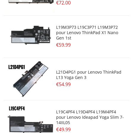
€72.00
L19M3P73 L19C3P71 L19M3P72
pour Lenovo ThinkPad X1 Nano
Gen 1st
€59.99
L21D4PG1 pour Lenovo ThinkPad
L13 Yoga Gen 3
€54.99
L19C4PF4 L19D4PF4 L19M4PF4
pour Lenovo Ideapad Yoga Slim 7-
14IIL05
€49.99