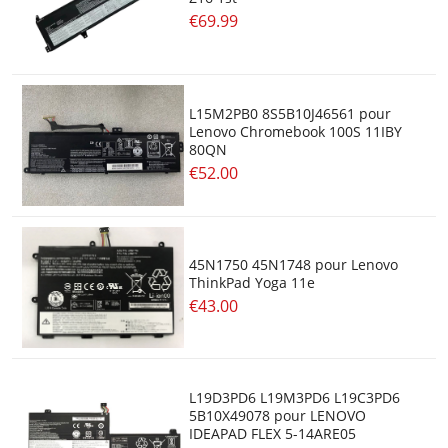
€69.99
L15M2PB0 8S5B10J46561 pour
Lenovo Chromebook 100S 11IBY
80QN
€52.00
45N1750 45N1748 pour Lenovo
ThinkPad Yoga 11e
€43.00
L19D3PD6 L19M3PD6 L19C3PD6
5B10X49078 pour LENOVO
IDEAPAD FLEX 5-14ARE05