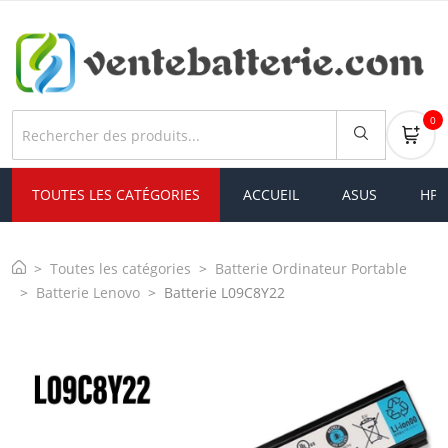
0
TOUTES LES CATÉGORIES
ACCUEIL
ASUS
HP
Toutes les catégories
Batterie Ordinateur Portable
Batterie Lenovo
Batterie L09C8Y22