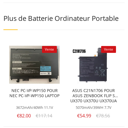
Plus de Batterie Ordinateur Portable
Vente
Vente
NEC PC-VP-WP150 POUR
ASUS C21N1706 POUR
NEC PC-VP-WP150 LAPTOP
ASUS ZENBOOK FLIP S
UX370 UX370U UX370UA
UX370UAF UX370UAR
3672mAh/40Wh
11.1V
5070mAh/39WH
7.7V
€82.00
€117.14
€54.99
€78.56