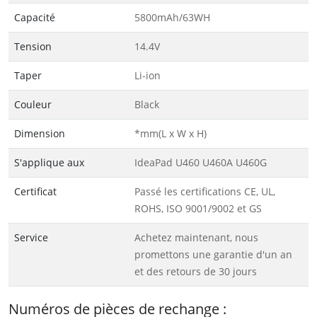
Capacité
5800mAh/63WH
Tension
14.4V
Taper
Li-ion
Couleur
Black
Dimension
*mm(L x W x H)
S'applique aux
IdeaPad U460 U460A U460G
Certificat
Passé les certifications CE, UL,
ROHS, ISO 9001/9002 et GS
Service
Achetez maintenant, nous
promettons une garantie d'un an
et des retours de 30 jours
Numéros de pièces de rechange :