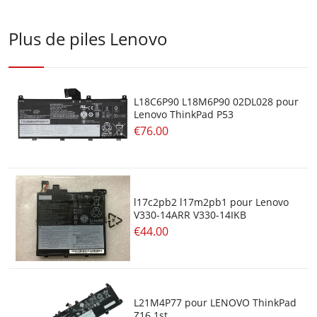
Plus de piles Lenovo
L18C6P90 L18M6P90 02DL028 pour
Lenovo ThinkPad P53
€76.00
l17c2pb2 l17m2pb1 pour Lenovo
V330-14ARR V330-14IKB
€44.00
L21M4P77 pour LENOVO ThinkPad
Z16 1st