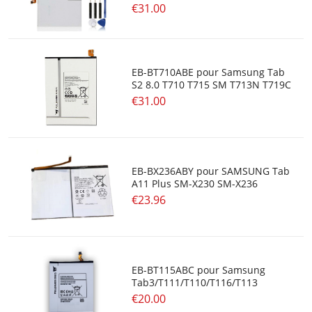
€31.00
EB-BT710ABE pour Samsung Tab
S2 8.0 T710 T715 SM T713N T719C
€31.00
EB-BX236ABY pour SAMSUNG Tab
A11 Plus SM-X230 SM-X236
€23.96
EB-BT115ABC pour Samsung
Tab3/T111/T110/T116/T113
€20.00