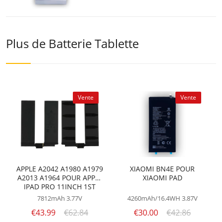
Plus de Batterie Tablette
Vente
Vente
APPLE A2042 A1980 A1979
XIAOMI BN4E POUR
A2013 A1964 POUR APPLE
XIAOMI PAD
IPAD PRO 11INCH 1ST
GEN 2018
7812mAh
3.77V
4260mAh/16.4WH
3.87V
€43.99
€62.84
€30.00
€42.86