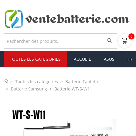
0
TOUTES LES CATÉGORIES
ACCUEIL
ASUS
HP
Toutes les catégories
Batterie Tablette
Batterie Samsung
Batterie WT-S-W11