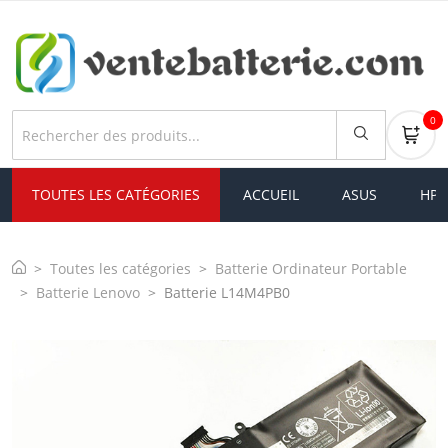
0
TOUTES LES CATÉGORIES
ACCUEIL
ASUS
HP
Toutes les catégories
Batterie Ordinateur Portable
Batterie Lenovo
Batterie L14M4PB0