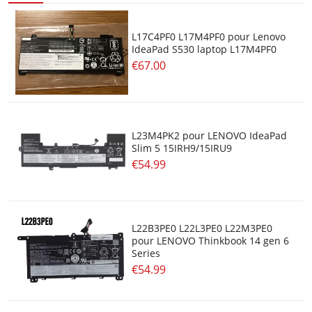
L17C4PF0 L17M4PF0 pour Lenovo
IdeaPad S530 laptop L17M4PF0
€67.00
L23M4PK2 pour LENOVO IdeaPad
Slim 5 15IRH9/15IRU9
€54.99
L22B3PE0 L22L3PE0 L22M3PE0
pour LENOVO Thinkbook 14 gen 6
Series
€54.99