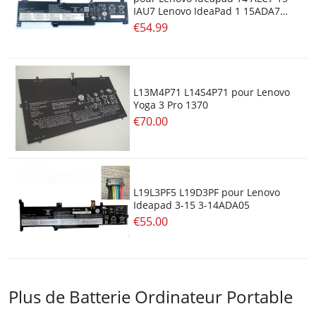
IAU7 Lenovo IdeaPad 1 15ADA7
15.6inch
€54.99
L13M4P71 L14S4P71 pour Lenovo
Yoga 3 Pro 1370
€70.00
L19L3PF5 L19D3PF pour Lenovo
Ideapad 3-15 3-14ADA05
€55.00
Plus de Batterie Ordinateur Portable