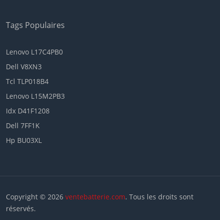
Tags Populaires
Lenovo L17C4PB0
Dell V8XN3
Tcl TLP018B4
Lenovo L15M2PB3
Idx D41F1208
Dell 7FF1K
Hp BU03XL
Copyright © 2026
ventebatterie.com
. Tous les droits sont
réservés.