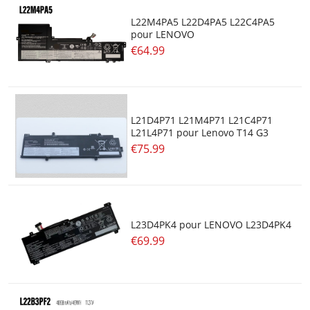
L22M4PA5 L22D4PA5 L22C4PA5
pour LENOVO
€64.99
L21D4P71 L21M4P71 L21C4P71
L21L4P71 pour Lenovo T14 G3
€75.99
L23D4PK4 pour LENOVO L23D4PK4
€69.99