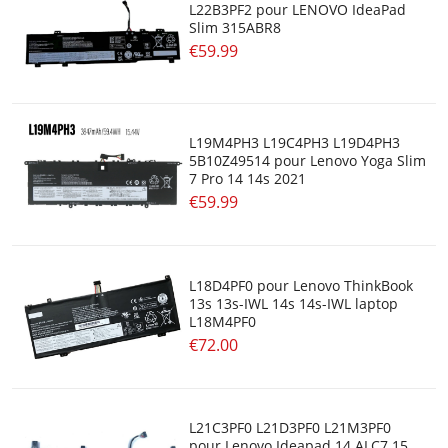
L22B3PF2 pour LENOVO IdeaPad
Slim 315ABR8
€59.99
L19M4PH3 L19C4PH3 L19D4PH3
5B10Z49514 pour Lenovo Yoga Slim
7 Pro 14 14s 2021
€59.99
L18D4PF0 pour Lenovo ThinkBook
13s 13s-IWL 14s 14s-IWL laptop
L18M4PF0
€72.00
L21C3PF0 L21D3PF0 L21M3PF0
pour Lenovo Ideapad 14 ALC7 15