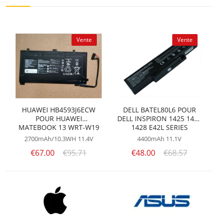
Vente
Vente
HUAWEI HB4593J6ECW
DELL BATEL80L6 POUR
POUR HUAWEI
DELL INSPIRON 1425 1427
MATEBOOK 13 WRT-W19
1428 E42L SERIES
2700mAh/10.3WH
11.4V
4400mAh
11.1V
€67.00
€95.71
€48.00
€68.57