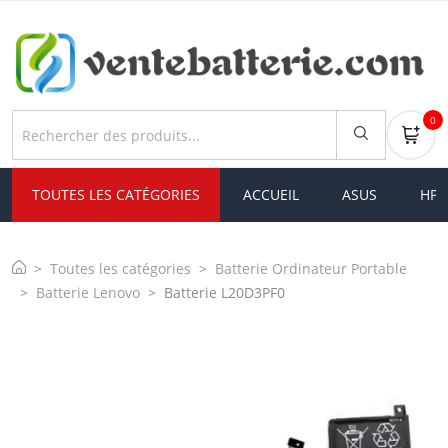
0
TOUTES LES CATÉGORIES
ACCUEIL
ASUS
HP
Toutes les catégories
Batterie Ordinateur Portable
Batterie Lenovo
Batterie L20D3PF0