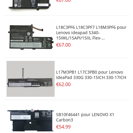
L18C3PF6 L18C3PF7 L18M3PF6 pour
Lenovo ideapad S340-
15IWL/15API/15IIL Flex-
15IWL/15IML
€67.00
L17M3PB1 L17C3PB0 pour Lenovo
IdeaPad 330G 330-15ICH 330-17ICH
€62.00
SB10F46441 pour LENOVO X1
Carbon3
€54.99