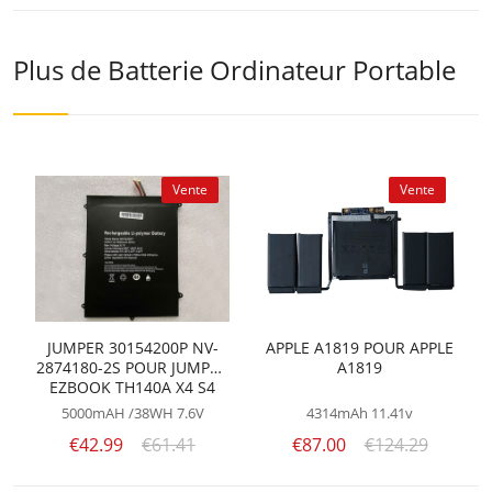
Plus de Batterie Ordinateur Portable
Vente
Vente
JUMPER 30154200P NV-
APPLE A1819 POUR APPLE
2874180-2S POUR JUMPER
A1819
EZBOOK TH140A X4 S4
BBEN AK14 NC14 MT133
5000mAH /38WH
7.6V
4314mAh
11.41v
MB11 MB12
€42.99
€61.41
€87.00
€124.29