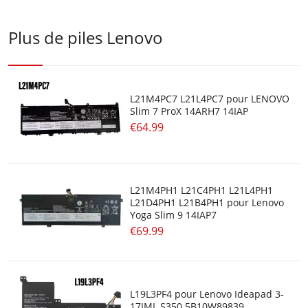
Plus de piles Lenovo
L21M4PC7 L21L4PC7 pour LENOVO
Slim 7 ProX 14ARH7 14IAP
€64.99
L21M4PH1 L21C4PH1 L21L4PH1
L21D4PH1 L21B4PH1 pour Lenovo
Yoga Slim 9 14IAP7
€69.99
L19L3PF4 pour Lenovo Ideapad 3-
17IML S350 5B10W89839