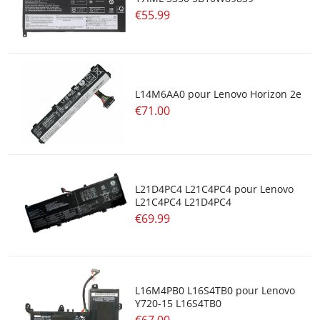
€55.99
L14M6AA0 pour Lenovo Horizon 2e
€71.00
L21D4PC4 L21C4PC4 pour Lenovo
L21C4PC4 L21D4PC4
€69.99
L16M4PB0 L16S4TB0 pour Lenovo
Y720-15 L16S4TB0
€67.00