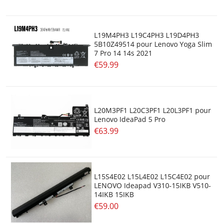
L19M4PH3 L19C4PH3 L19D4PH3
5B10Z49514 pour Lenovo Yoga Slim
7 Pro 14 14s 2021
€59.99
L20M3PF1 L20C3PF1 L20L3PF1 pour
Lenovo IdeaPad 5 Pro
€63.99
L15S4E02 L15L4E02 L15C4E02 pour
LENOVO Ideapad V310-15IKB V510-
14IKB 15IKB
€59.00