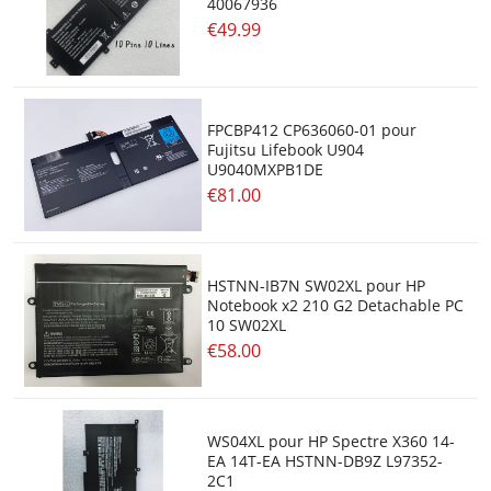
40067936
€49.99
FPCBP412 CP636060-01 pour
Fujitsu Lifebook U904
U9040MXPB1DE
€81.00
HSTNN-IB7N SW02XL pour HP
Notebook x2 210 G2 Detachable PC
10 SW02XL
€58.00
WS04XL pour HP Spectre X360 14-
EA 14T-EA HSTNN-DB9Z L97352-
2C1