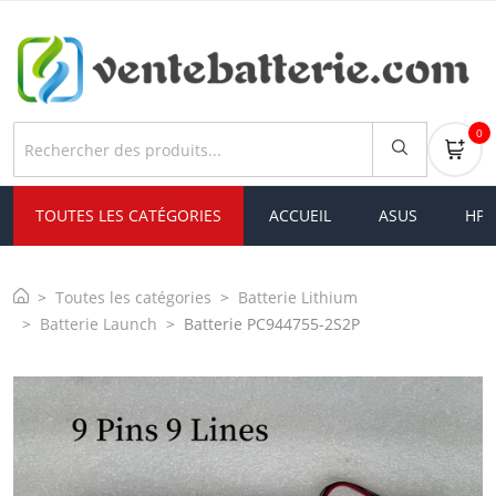
0
TOUTES LES CATÉGORIES
ACCUEIL
ASUS
HP
Toutes les catégories
Batterie Lithium
Batterie Launch
Batterie PC944755-2S2P