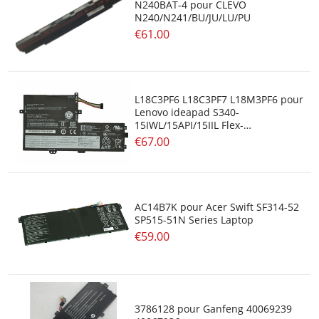
N240BAT-4 pour CLEVO
N240/N241/BU/JU/LU/PU
€61.00
L18C3PF6 L18C3PF7 L18M3PF6 pour
Lenovo ideapad S340-
15IWL/15API/15IIL Flex-
15IWL/15IML
€67.00
AC14B7K pour Acer Swift SF314-52
SP515-51N Series Laptop
€59.00
3786128 pour Ganfeng 40069239