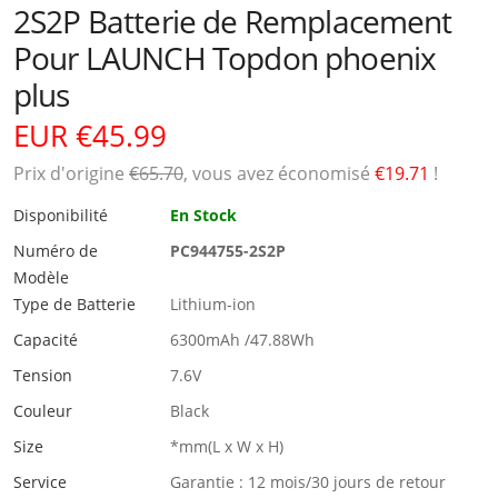
2S2P Batterie de Remplacement
Pour LAUNCH Topdon phoenix
plus
EUR €45.99
Prix ​​d'origine
€65.70
, vous avez économisé
€19.71
!
Disponibilité
En Stock
Numéro de
PC944755-2S2P
Modèle
Type de Batterie
Lithium-ion
Capacité
6300mAh /47.88Wh
Tension
7.6V
Couleur
Black
Size
*mm(L x W x H)
Service
Garantie : 12 mois/30 jours de retour