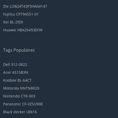
Zte LI3824T43P3HA04147
Fujitsu CP794551-01
Itel BL-29DI
Huawei HB426493EFW
Tags Populaires
Dell 312-0822
Acer AS15B3N
Koobee BL-64CT
Motorola NNTN8020
Nintendo CTR-003
Panasonic CF-VZSU90E
Black decker LBX16