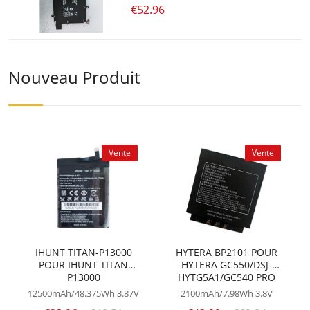
€52.96
Nouveau Produit
Vente
Vente
IHUNT TITAN-P13000
HYTERA BP2101 POUR
POUR IHUNT TITAN
HYTERA GC550/DSJ-
P13000
HYTG5A1/GC540 PRO
12500mAh/48.375Wh
3.87V
2100mAh/7.98Wh
3.8V