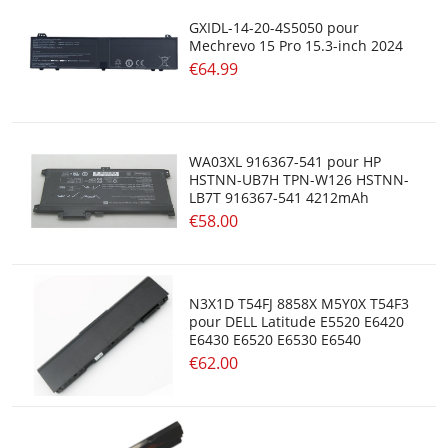
GXIDL-14-20-4S5050 pour
Mechrevo 15 Pro 15.3-inch 2024
€64.99
WA03XL 916367-541 pour HP
HSTNN-UB7H TPN-W126 HSTNN-
LB7T 916367-541 4212mAh
€58.00
N3X1D T54FJ 8858X M5Y0X T54F3
pour DELL Latitude E5520 E6420
E6430 E6520 E6530 E6540
€62.00