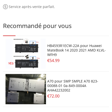
⑤ Service après-vente parfait.
Recommandé pour vous
HB4593R1ECW-22A pour Huawei
MateBook 14 2020 2021 AMD KLVL-
WFH9
€54.99
A70 pour SMP SMPLE A70 823-
00088-01 0a-849-0004A
AHA42232002
€72.00