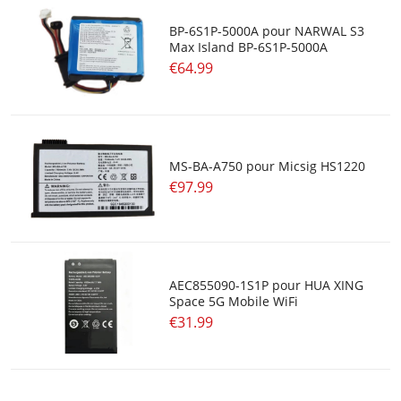
BP-6S1P-5000A pour NARWAL S3
Max Island BP-6S1P-5000A
€64.99
MS-BA-A750 pour Micsig HS1220
€97.99
AEC855090-1S1P pour HUA XING
Space 5G Mobile WiFi
€31.99