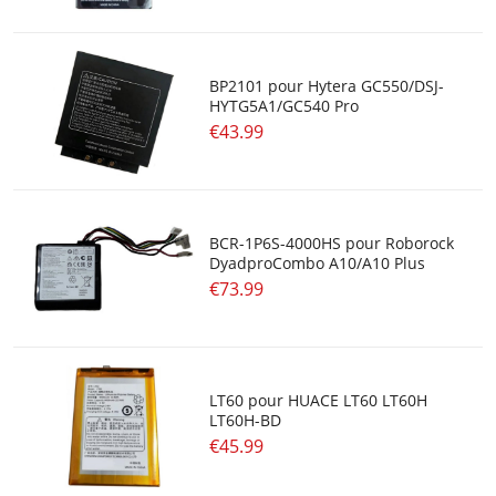
Batterie Drone
Batterie Ni-Cd
BP2101 pour Hytera GC550/DSJ-
HYTG5A1/GC540 Pro
Batterie Ni-Mh
€43.99
Batterie Outils Electroportatifs
Batterie Li-Polymer
BCR-1P6S-4000HS pour Roborock
DyadproCombo A10/A10 Plus
Batterie Pour Lecteur De Codes-Barres
€73.99
Batterie Pour Materiel De Topographie
Batterie Li-Socl2
LT60 pour HUACE LT60‌ ‌LT60H‌
‌LT60H-BD‌
Batterie Li-Ion
€45.99
Batterie De Cache Raid