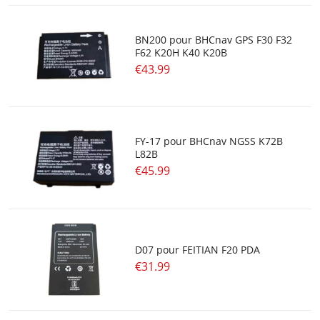
Batterie Au Plomb
BN200 pour BHCnav GPS F30 F32
Batteries De Flash
F62 K20H K40 K20B
€43.99
Piles Bouton
FY-17 pour BHCnav NGSS K72B
L82B
€45.99
D07 pour FEITIAN F20 PDA
€31.99