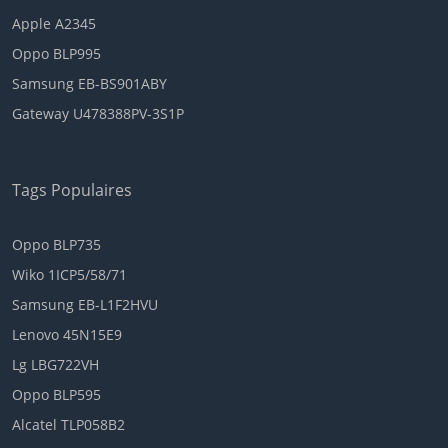
Apple A2345
Oppo BLP995
Samsung EB-BS901ABY
Gateway U478388PV-3S1P
Tags Populaires
Oppo BLP735
Wiko 1ICP5/58/71
Samsung EB-L1F2HVU
Lenovo 45N15E9
Lg LBG722VH
Oppo BLP595
Alcatel TLP058B2