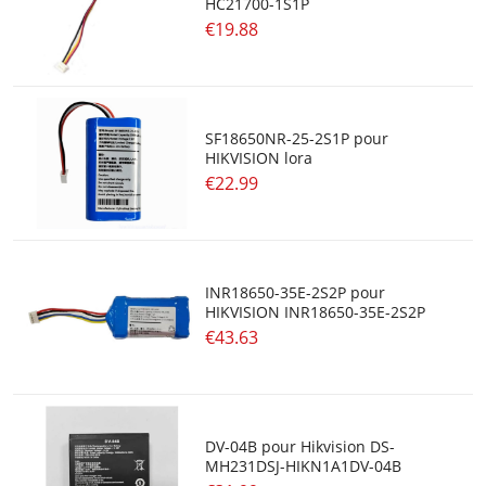
HC21700-1S1P
€19.88
SF18650NR-25-2S1P pour
HIKVISION lora
€22.99
INR18650-35E-2S2P pour
HIKVISION INR18650-35E-2S2P
€43.63
DV-04B pour Hikvision DS-
MH231DSJ-HIKN1A1DV-04B