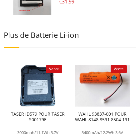
€31.99
Plus de Batterie Li-ion
Vente
Vente
TASER ID579 POUR TASER
WAHL 93837-001 POUR
S00179E
WAHL 8148 8591 8504 191
3000mah/11.1Wh
3.7V
3400mAh/12.2Wh
3.6V