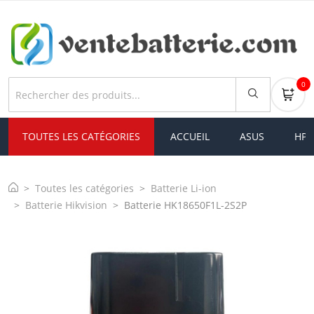
0
TOUTES LES CATÉGORIES
ACCUEIL
ASUS
HP
Toutes les catégories
Batterie Li-ion
Batterie Hikvision
Batterie HK18650F1L-2S2P