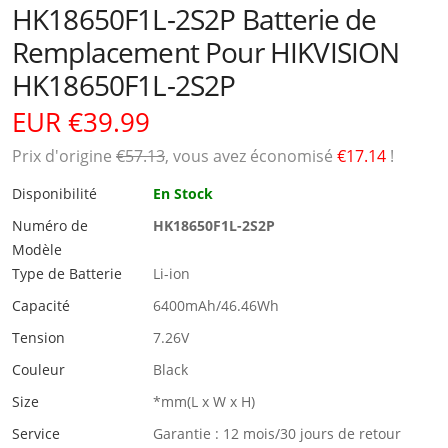
HK18650F1L-2S2P Batterie de
Remplacement Pour HIKVISION
HK18650F1L-2S2P
EUR €39.99
Prix ​​d'origine
€57.13
, vous avez économisé
€17.14
!
Disponibilité
En Stock
Numéro de
HK18650F1L-2S2P
Modèle
Type de Batterie
Li-ion
Capacité
6400mAh/46.46Wh
Tension
7.26V
Couleur
Black
Size
*mm(L x W x H)
Service
Garantie : 12 mois/30 jours de retour