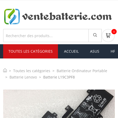
0
TOUTES LES CATÉGORIES
ACCUEIL
ASUS
HP
Toutes les catégories
Batterie Ordinateur Portable
Batterie Lenovo
Batterie L19C3PF8