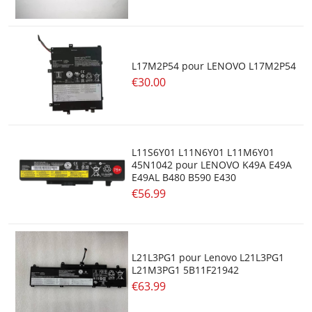
L17M2P54 pour LENOVO L17M2P54
€30.00
L11S6Y01 L11N6Y01 L11M6Y01
45N1042 pour LENOVO K49A E49A
E49AL B480 B590 E430
€56.99
L21L3PG1 pour Lenovo L21L3PG1
L21M3PG1 5B11F21942
€63.99