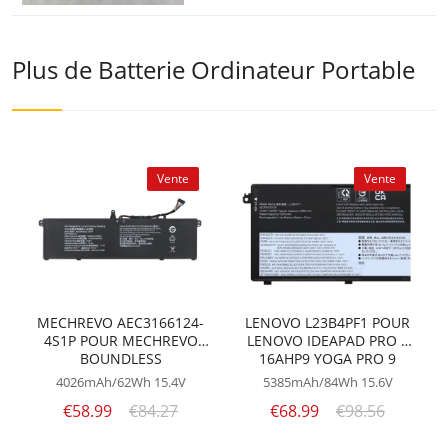
Plus de Batterie Ordinateur Portable
Vente
Vente
MECHREVO AEC3166124-
LENOVO L23B4PF1 POUR
4S1P POUR MECHREVO
LENOVO IDEAPAD PRO 5
BOUNDLESS
16AHP9 YOGA PRO 9
14+BOUNDLESS 14 PRO
16IMH9
4026mAh/62Wh
15.4V
5385mAh/84Wh
15.6V
€58.99
€84.27
€68.99
€98.56