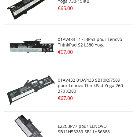
Yoga 730-15IKB
€65.00
01AV483 L17L3P53 pour Lenovo
ThinkPad S2 L380 Yoga
€67.00
01AV432 01AV433 SB10K97589
pour Lenovo ThinkPad Yoga 260
370 X380
€67.00
L22C3P77 pour LENOVO
SB11H56289 5B11H56388