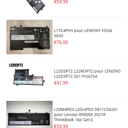
€59.99
L17C4PH3 pour LENOVO YOGA
X630
€76.00
L22D3P72 L22M3P72 pour LENOVO
L22D3P72 Sb11h56254
€41.99
L20M4PD3 L20L4PD3 5B11C04261
pour Lenovo R9000X 2021R
ThinkBook 16p Gen2
€59.99