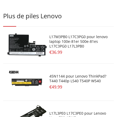
Plus de piles Lenovo
L17M3PB0 L17C3PG0 pour lenovo
laptop 100e-81er 500e-81es
L17C3PG0 L17L3PB0
€36.99
45N1144 pour Lenovo ThinkPad?
T440 T440p L540 T540P W540
€49.99
L17L3PE0 L17C3PE0 pour Lenovo