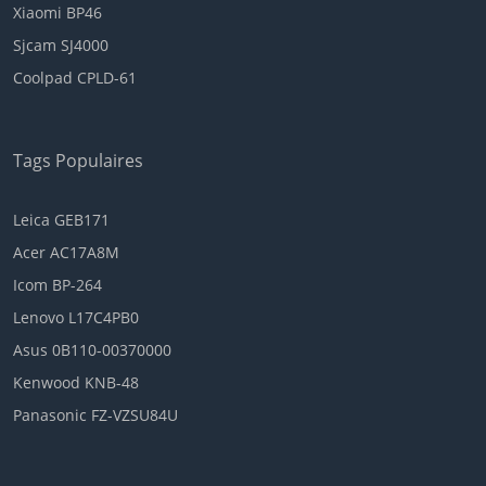
Xiaomi BP46
Sjcam SJ4000
Coolpad CPLD-61
Tags Populaires
Leica GEB171
Acer AC17A8M
Icom BP-264
Lenovo L17C4PB0
Asus 0B110-00370000
Kenwood KNB-48
Panasonic FZ-VZSU84U