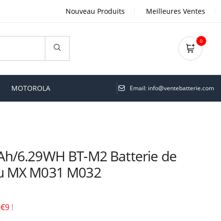
Nouveau Produits
Meilleures Ventes
0
MOTOROLA
Email: info@ventebatterie.com
h/6.29WH BT-M2 Batterie de
u MX M031 M032
é
€9
!