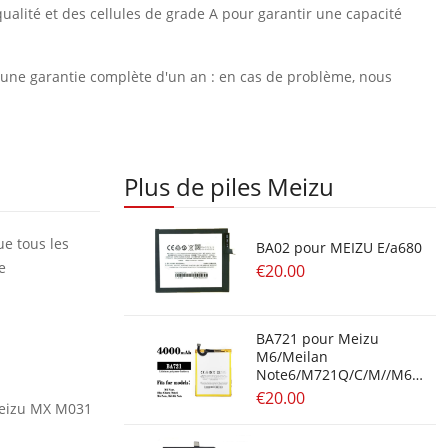
ualité et des cellules de grade A pour garantir une capacité
et une garantie complète d'un an : en cas de problème, nous
Plus de piles Meizu
ue tous les
BA02 pour MEIZU E/a680
e
€20.00
BA721 pour Meizu
M6/Meilan
Note6/M721Q/C/M//M6
Note
€20.00
 Meizu MX M031