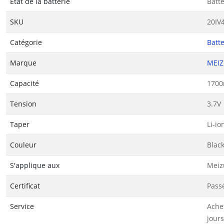
État de la batterie
Batt
SKU
20IV
Catégorie
Batt
Marque
MEI
Capacité
1700
Tension
3.7V
Taper
Li-io
Couleur
Blac
S'applique aux
Meiz
Certificat
Passé
Service
Ache
jours