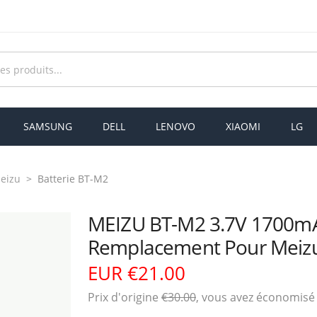
SAMSUNG
DELL
LENOVO
XIAOMI
LG
Meizu
Batterie BT-M2
MEIZU BT-M2 3.7V 1700mA
Remplacement Pour Meiz
EUR €21.00
Prix ​​d'origine
€30.00
, vous avez économis