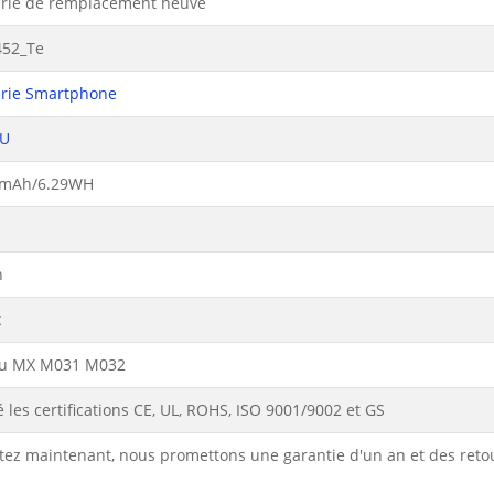
erie de remplacement neuve
452_Te
erie Smartphone
ZU
mAh/6.29WH
n
k
u MX M031 M032
 les certifications CE, UL, ROHS, ISO 9001/9002 et GS
tez maintenant, nous promettons une garantie d'un an et des reto