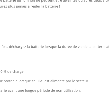
 batterie lithium-ion ne peuvent être atteintes qu'après deux à tro
rez plus jamais à régler la batterie !
ois, déchargez la batterie lorsque la durée de vie de la batterie at
10 % de charge.
ur portable lorsque celui-ci est alimenté par le secteur.
erie avant une longue période de non-utilisation.