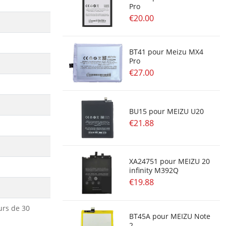
Pro
€20.00
BT41 pour Meizu MX4
Pro
€27.00
BU15 pour MEIZU U20
€21.88
XA24751 pour MEIZU 20
infinity M392Q
€19.88
urs de 30
BT45A pour MEIZU Note
2