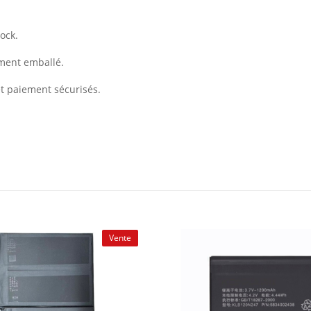
ock.
ement emballé.
et paiement sécurisés.
Vente