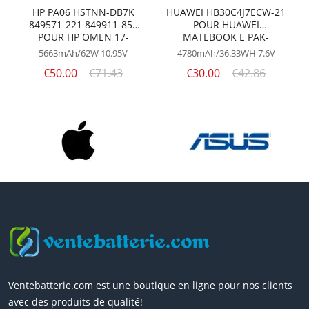
HP PA06 HSTNN-DB7K
HUAWEI HB30C4J7ECW-21
849571-221 849911-850
POUR HUAWEI
POUR HP OMEN 17-
MATEBOOK E PAK-
W033DX 17-W043DX
AL09/W09
5663mAh/62W
10.95V
4780mAh/36.33WH
7.6V
€50.00
€71.43
€30.00
€42.86
Ventebatterie.com est une boutique en ligne pour nos clients
avec des produits de qualité!