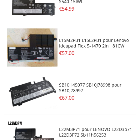
S540-15IWL
€54.99
L15M2PB1 L15L2PB1 pour Lenovo
Ideapad Flex 5-1470 2in1 81CW
€57.00
SB10H45077 SB10J78998 pour
SB10J78997
€67.00
L22M3P71 pour LENOVO L22D3p71
L22D3P72 Sb11h56253