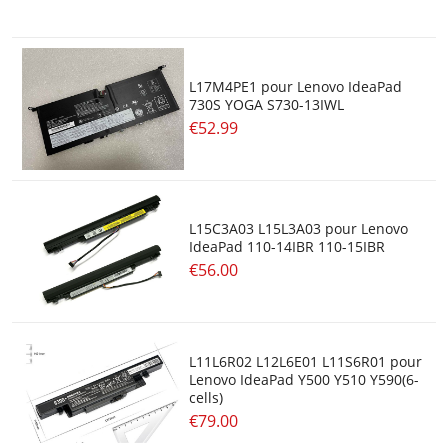
L17M4PE1 pour Lenovo IdeaPad
730S YOGA S730-13IWL
€52.99
L15C3A03 L15L3A03 pour Lenovo
IdeaPad 110-14IBR 110-15IBR
€56.00
L11L6R02 L12L6E01 L11S6R01 pour
Lenovo IdeaPad Y500 Y510 Y590(6-
cells)
€79.00