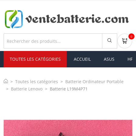
0
TOUTES LES CATÉGORIES
ACCUEIL
ASUS
HP
Toutes les catégories
Batterie Ordinateur Portable
Batterie Lenovo
Batterie L19M4P71