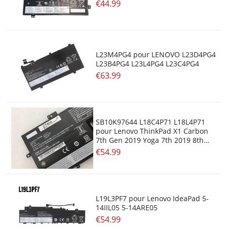
€44.99
L23M4PG4 pour LENOVO L23D4PG4
L23B4PG4 L23L4PG4 L23C4PG4
€63.99
SB10K97644 L18C4P71 L18L4P71
pour Lenovo ThinkPad X1 Carbon
7th Gen 2019 Yoga 7th 2019 8th
2020
€54.99
L19L3PF7 pour Lenovo IdeaPad 5-
14IIL05 5-14ARE05
€54.99