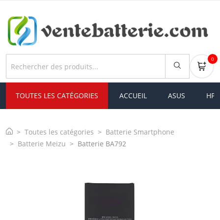
0
TOUTES LES CATÉGORIES
ACCUEIL
ASUS
HP
Toutes les catégories
Batterie Smartphone
Batterie Meizu
Batterie BA792