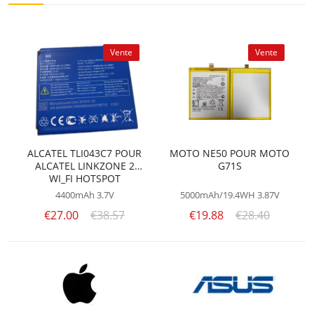
Vente
Vente
ALCATEL TLI043C7 POUR
MOTO NE50 POUR MOTO
ALCATEL LINKZONE 2
G71S
WI_FI HOTSPOT
MW43TM21
4400mAh
3.7V
5000mAh/19.4WH
3.87V
€27.00
€38.57
€19.88
€28.40