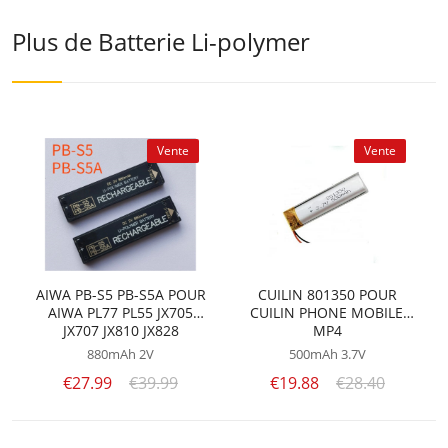
Plus de Batterie Li-polymer
Vente
Vente
AIWA PB-S5 PB-S5A POUR
CUILIN 801350 POUR
AIWA PL77 PL55 JX705
CUILIN PHONE MOBILE,
JX707 JX810 JX828
MP4
880mAh
2V
500mAh
3.7V
€27.99
€39.99
€19.88
€28.40