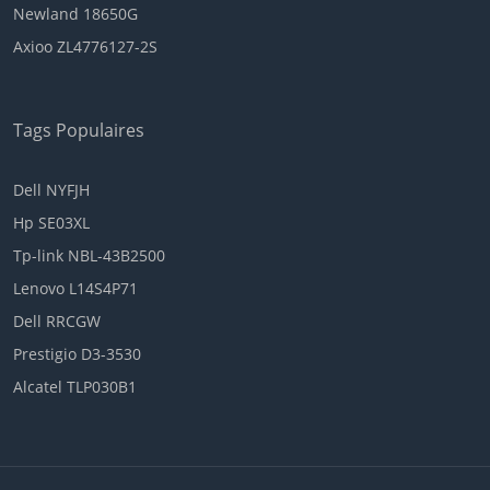
Newland 18650G
Axioo ZL4776127-2S
Tags Populaires
Dell NYFJH
Hp SE03XL
Tp-link NBL-43B2500
Lenovo L14S4P71
Dell RRCGW
Prestigio D3-3530
Alcatel TLP030B1