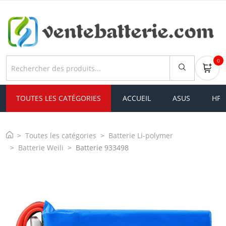
0
TOUTES LES CATÉGORIES
ACCUEIL
ASUS
HP
Toutes les catégories
Batterie Li-polymer
Batterie Weili
Batterie 933498