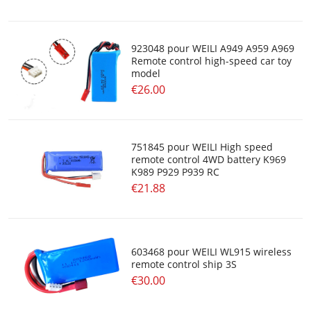
923048 pour WEILI A949 A959 A969
Remote control high-speed car toy
model
€26.00
751845 pour WEILI High speed
remote control 4WD battery K969
K989 P929 P939 RC
€21.88
603468 pour WEILI WL915 wireless
remote control ship 3S
€30.00