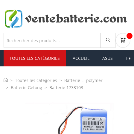
0
TOUTES LES CATÉGORIES
ACCUEIL
ASUS
HP
Toutes les catégories
Batterie Li-polymer
Batterie Getong
Batterie 1733103