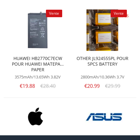
Vente
Vente
HUAWEI HB2770C7ECW
OTHER JL924555PL POUR
POUR HUAWEI MATEPAD
5PCS BATTERY
PAPER
3575mAh/13.65Wh
3.82V
2800mAh/10.36Wh
3.7V
€19.88
€28.40
€20.99
€29.99