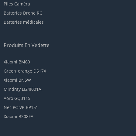
Piles Caméra
Batteries Drone RC
Batteries médicales
Produits En Vedette
Xiaomi BM60
Green_orange D517X
Xiaomi BN5W
Mindray LI24I001A
Aoro GQ3115
Nec PC-VP-BP151
Xiaomi BS08FA