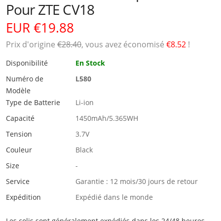
Pour ZTE CV18
EUR €19.88
Prix ​​d'origine
€28.40
, vous avez économisé
€8.52
!
Disponibilité
En Stock
Numéro de
L580
Modèle
Type de Batterie
Li-ion
Capacité
1450mAh/5.365WH
Tension
3.7V
Couleur
Black
Size
-
Service
Garantie : 12 mois/30 jours de retour
Expédition
Expédié dans le monde
Les colis sont généralement expédiés dans les 24/48 heures