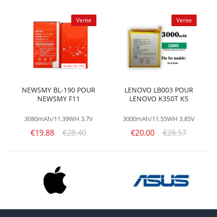
Vente
Vente
NEWSMY BL-190 POUR
LENOVO LB003 POUR
NEWSMY F11
LENOVO K350T K5
3080mAh/11.39WH
3.7V
3000mAh/11.55WH
3.85V
€19.88
€28.40
€20.00
€28.57