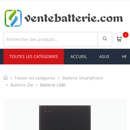
0
TOUTES LES CATÉGORIES
ACCUEIL
ASUS
HP
Toutes les catégories
Batterie Smartphone
Batterie Zte
Batterie L580