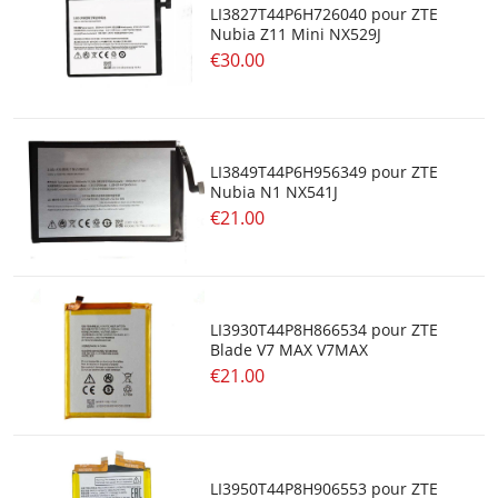
LI3827T44P6H726040 pour ZTE
Nubia Z11 Mini NX529J
€30.00
LI3849T44P6H956349 pour ZTE
Nubia N1 NX541J
€21.00
LI3930T44P8H866534 pour ZTE
Blade V7 MAX V7MAX
€21.00
LI3950T44P8H906553 pour ZTE