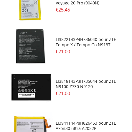
Voyage 20 Pro (9040N)
€25.45
LI3822T43P4H736040 pour ZTE
Tempo X / Tempo Go N9137
€21.00
LI3818T43P3H735044 pour ZTE
N9100 Z730 N9120
€21.00
LI3941T44P8H826453 pour ZTE
Axon30 ultra A2022P