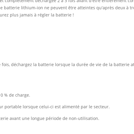
 et complètement déchargée 2 à 3 fois avant d'être entièrement co
 batterie lithium-ion ne peuvent être atteintes qu'après deux à tro
rez plus jamais à régler la batterie !
ois, déchargez la batterie lorsque la durée de vie de la batterie at
10 % de charge.
ur portable lorsque celui-ci est alimenté par le secteur.
erie avant une longue période de non-utilisation.