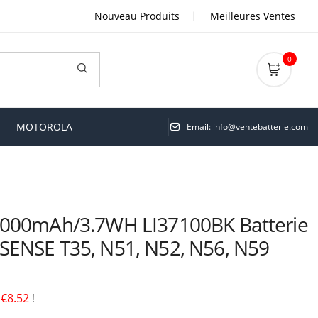
Nouveau Produits
Meilleures Ventes
0
MOTOROLA
Email: info@ventebatterie.com
1000mAh/3.7WH LI37100BK Batterie
SENSE T35, N51, N52, N56, N59
é
€8.52
!