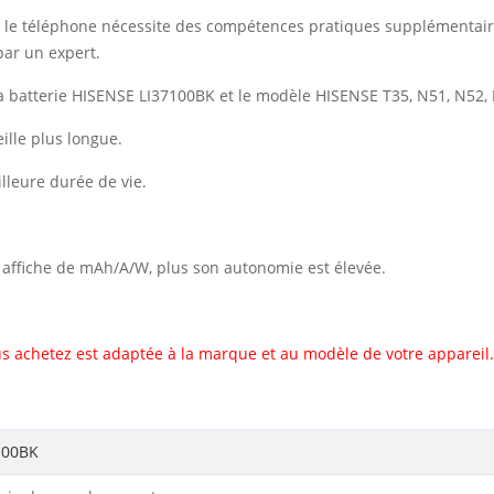
vec le téléphone nécessite des compétences pratiques supplémentai
par un expert.
 batterie HISENSE LI37100BK et le modèle HISENSE T35, N51, N52, 
ille plus longue.
illeure durée de vie.
il affiche de mAh/A/W, plus son autonomie est élevée.
s achetez est adaptée à la marque et au modèle de votre appareil.
100BK