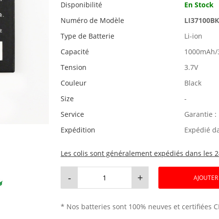
Disponibilité
En Stock
Numéro de Modèle
LI37100B
Type de Batterie
Li-ion
Capacité
1000mAh/
Tension
3.7V
Couleur
Black
Size
-
Service
Garantie :
Expédition
Expédié d
Les colis sont généralement expédiés dans les 2
-
+
AJOUTER
* Nos batteries sont 100% neuves et certifiées C