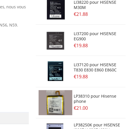
LI38220 pour HISENSE
res, nous vous
M30M
€21.88
N56, N59.
LI37200 pour HISENSE
EG900
€19.88
LI37120 pour HISENSE
T830 E830 E860 E860C
€19.88
LP38310 pour Hisense
phone
€21.00
LP38250K pour HISENSE