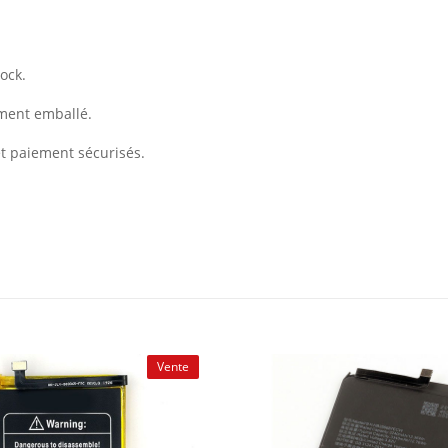
ock.
ement emballé.
et paiement sécurisés.
Vente