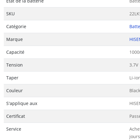
État de la batterie
Batt
SKU
22LK
Catégorie
Batt
Marque
HISE
Capacité
100
Tension
3.7V
Taper
Li-io
Couleur
Blac
S'applique aux
HISE
Certificat
Passé
Service
Ache
jours