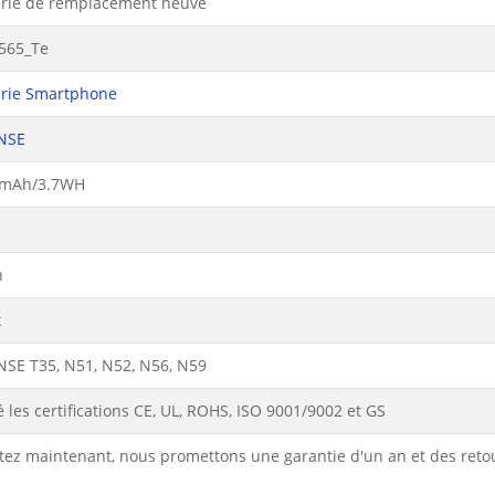
erie de remplacement neuve
565_Te
erie Smartphone
NSE
0mAh/3.7WH
n
k
NSE T35, N51, N52, N56, N59
 les certifications CE, UL, ROHS, ISO 9001/9002 et GS
tez maintenant, nous promettons une garantie d'un an et des reto