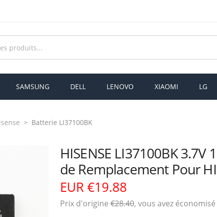
SAMSUNG
DELL
LENOVO
XIAOMI
LG
isense
Batterie LI37100BK
HISENSE LI37100BK 3.7V 
de Remplacement Pour HI
EUR €19.88
Prix ​​d'origine
€28.40
, vous avez économis