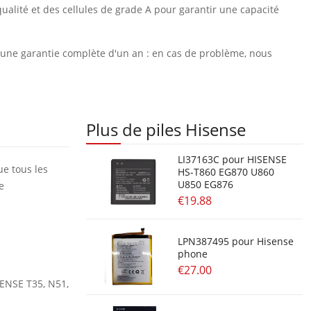
ualité et des cellules de grade A pour garantir une capacité
et une garantie complète d'un an : en cas de problème, nous
Plus de piles Hisense
LI37163C pour HISENSE
ue tous les
HS-T860 EG870 U860
U850 EG876
e
€19.88
LPN387495 pour Hisense
phone
€27.00
SENSE T35, N51,