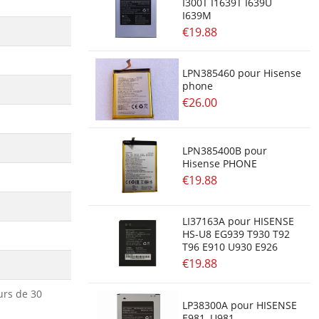
I300T I1639T I639U
I639M
€19.88
LPN385460 pour Hisense
phone
€26.00
LPN385400B pour
Hisense PHONE
€19.88
LI37163A pour HISENSE
HS-U8 EG939 T930 T92
T96 E910 U930 E926
€19.88
urs de 30
LP38300A pour HISENSE
E981, U981