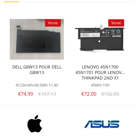
Vente
Vente
DELL G8W13 POUR DELL
LENOVO 45N1700
G8W13
45N1701 POUR LENOVO
THINKPAD 2ND X1
CARBON 13
4123mAh/49.5Wh
11.4V
45WH
15V
€74.99
€107.13
€72.00
€102.86