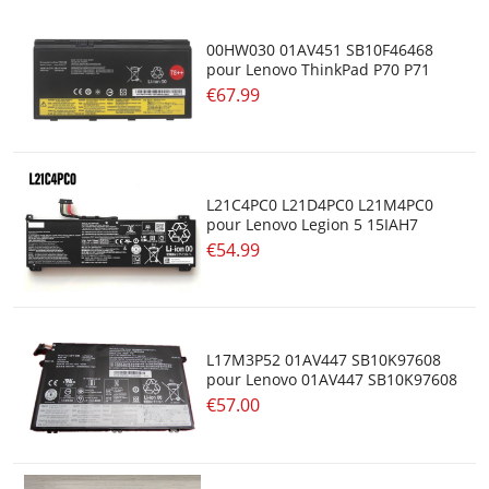
00HW030 01AV451 SB10F46468
pour Lenovo ThinkPad P70 P71
€67.99
L21C4PC0 L21D4PC0 L21M4PC0
pour Lenovo Legion 5 15IAH7
€54.99
L17M3P52 01AV447 SB10K97608
pour Lenovo 01AV447 SB10K97608
€57.00