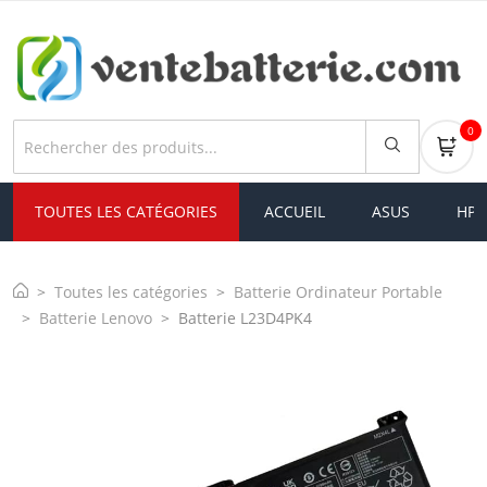
0
TOUTES LES CATÉGORIES
ACCUEIL
ASUS
HP
Toutes les catégories
Batterie Ordinateur Portable
Batterie Lenovo
Batterie L23D4PK4