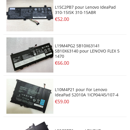
L15C2PB7 pour Lenovo IdeaPad
310-15ISK 310-15ABR
€52.00
L19M4PG2 5B10X63141
SB10X63140 pour LENOVO FLEX 5
1470
€66.00
L10M4P21 pour For Lenovo
IdeaPad S2010A 1ICP04/45/107-4
€59.00