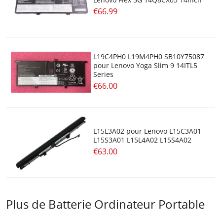
€66.99
L19C4PH0 L19M4PH0 SB10Y75087
pour Lenovo Yoga Slim 9 14ITL5
Series
€66.00
L15L3A02 pour Lenovo L15C3A01
L15S3A01 L15L4A02 L15S4A02
€63.00
Plus de Batterie Ordinateur Portable