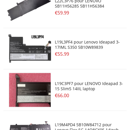
L22C3P76 pour LENOVO
SB11H56285 5B11H56384
€59.99
L19L3PF4 pour Lenovo Ideapad 3-
17IML S350 5B10W89839
€55.99
L19C3PF7 pour LENOVO Ideapad 3-
15 Slim5 14IIL laptop
€66.00
L19M4PD4 5B10W84712 pour
Lenovo Flex 5G 14Q8CX05 14inch