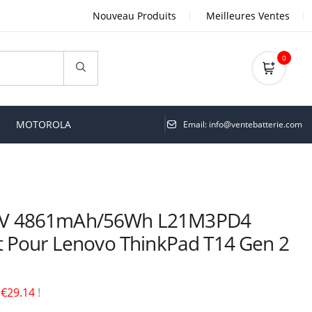
Nouveau Produits
Meilleures Ventes
0
MOTOROLA
Email: info@ventebatterie.com
2V 4861mAh/56Wh L21M3PD4
 Pour Lenovo ThinkPad T14 Gen 2
é
€29.14
!