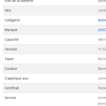
État de la batterie
Batt
SKU
22KK
Catégorie
Batt
Marque
LEN
Capacité
486
Tension
11.5
Taper
Rech
Couleur
Blac
S'applique aux
Leno
Certificat
Passé
Service
Ache
jours