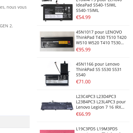
IdeaPad S540-15IWL
res, nous vous
S540-15IML
€54.99
 GEN 2.
45N1017 pour LENOVO
ThinkPad T430 T510 T420
W510 W520 T410 T530
L530 L430 T420i T530i
€95.99
45N1166 pour Lenovo
ThinkPad S5 S530 S531
S540
€71.00
L23C4PC3 L23D4PC3
L23B4PC3 L23L4PC3 pour
Lenovo Legion 7 16 IRX
G9
€66.99
L19C3PD5 L19M3PD5