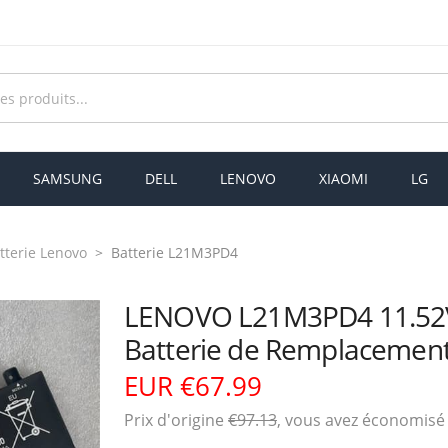
SAMSUNG
DELL
LENOVO
XIAOMI
LG
tterie Lenovo
Batterie L21M3PD4
LENOVO L21M3PD4 11.5
Batterie de Remplacement
EUR €67.99
Prix ​​d'origine
€97.13
, vous avez économis