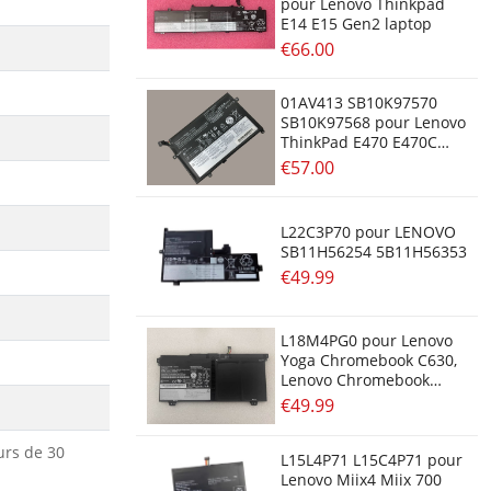
pour Lenovo Thinkpad
E14 E15 Gen2 laptop
€66.00
01AV413 SB10K97570
SB10K97568 pour Lenovo
ThinkPad E470 E470C
E475
€57.00
L22C3P70 pour LENOVO
SB11H56254 5B11H56353
€49.99
L18M4PG0 pour Lenovo
Yoga Chromebook C630,
Lenovo Chromebook
C340-15
€49.99
urs de 30
L15L4P71 L15C4P71 pour
Lenovo Miix4 Miix 700