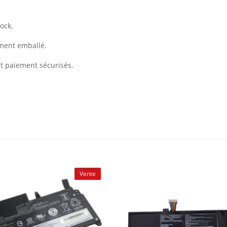
ock.
ement emballé.
et paiement sécurisés.
Vente