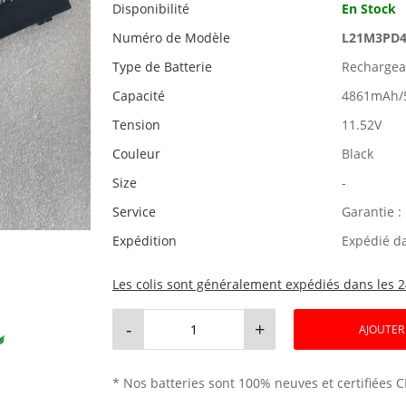
Disponibilité
En Stock
Numéro de Modèle
L21M3PD
Type de Batterie
Rechargeab
Capacité
4861mAh/
Tension
11.52V
Couleur
Black
Size
-
Service
Garantie :
Expédition
Expédié d
Les colis sont généralement expédiés dans les 2
-
+
AJOUTER
* Nos batteries sont 100% neuves et certifiées C