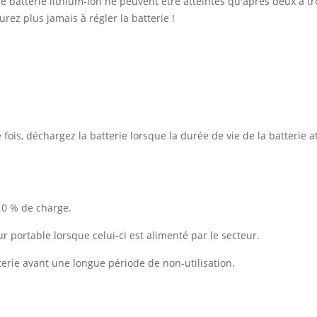
 batterie lithium-ion ne peuvent être atteintes qu'après deux à tro
rez plus jamais à régler la batterie !
ois, déchargez la batterie lorsque la durée de vie de la batterie at
10 % de charge.
ur portable lorsque celui-ci est alimenté par le secteur.
erie avant une longue période de non-utilisation.