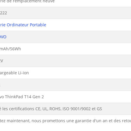
erie de remplacement neuve
222
erie Ordinateur Portable
OVO
1mAh/56Wh
2V
argeable Li-ion
k
vo ThinkPad T14 Gen 2
 les certifications CE, UL, ROHS, ISO 9001/9002 et GS
tez maintenant, nous promettons une garantie d'un an et des reto