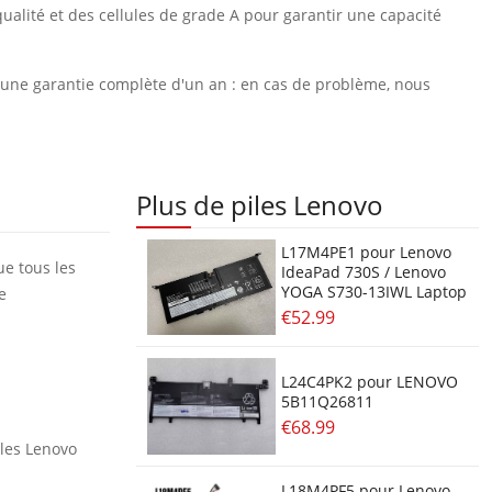
ualité et des cellules de grade A pour garantir une capacité
et une garantie complète d'un an : en cas de problème, nous
Plus de piles Lenovo
L17M4PE1 pour Lenovo
ue tous les
IdeaPad 730S / Lenovo
YOGA S730-13IWL Laptop
e
€52.99
L24C4PK2 pour LENOVO
5B11Q26811
€68.99
èles Lenovo
L18M4PF5 pour Lenovo