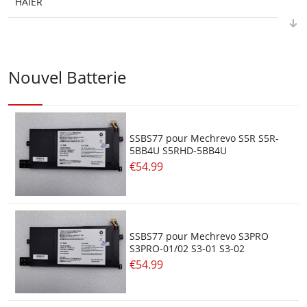
HAIER
HASEE
HASWELL
Nouvel Batterie
HP
HUAWEI
SSBS77 pour Mechrevo S5R S5R-
5BB4U S5RHD-5BB4U
IEI
€54.99
ITRONIX
JUMPER
SSBS77 pour Mechrevo S3PRO
S3PRO-01/02 S3-01 S3-02
LAFITE
€54.99
LENOVO