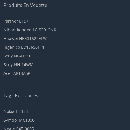
Produits En Vedette
HIPAA
Partner E15+
ZONDAN
Nihon_kohden LC-S2912NK
GREAT_WALL
Huawei HB431622EFW
Ingenico LD18650H-1
UTL
Sony NP-FP90
AVITA
Sony NH-14WM
Acer AP18A5P
JUPER
DYNABOOK
Tags Populaires
AKOYA
Nokia HE354
ONE_NETBOOK
Symbol MC1000
COOYES
Neato 945-0005