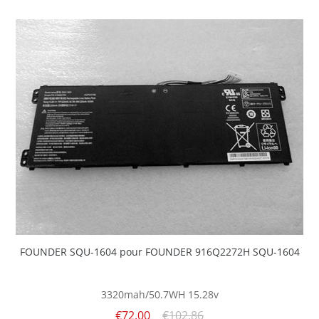
FOUNDER SQU-1604 pour FOUNDER 916Q2272H SQU-1604
3320mah/50.7WH
15.28v
€72.00
€102.86