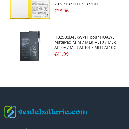
2024/TB331FC/TB330FC
€23.96
ZEBRA
MCNAIR
HB2988D4EXW-11 pour HUAWEI
EMATIC
MatePad Mini / MLR-AL10 / MLR-
AL10E / MLR-AL10F / MLR-AL10G
BEEX
€41.99
XPLORE
MINDRAY
PHILIPS
IMUZ
ESSCORP