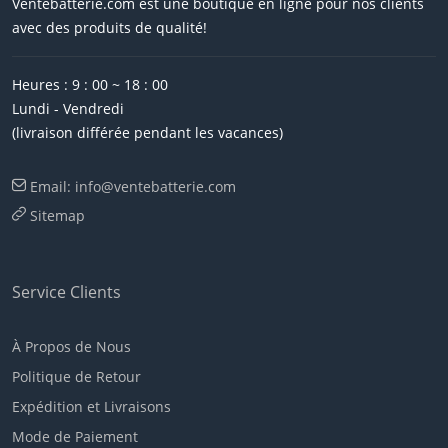
Ventebatterie.com est une boutique en ligne pour nos clients
AORUS
avec des produits de qualité!
GEOEIECTRON
Heures : 9 : 00 ~ 18 : 00
APACK
Lundi - Vendredi
(livraison différée pendant les vacances)
RTDPART
Email: info@ventebatterie.com
IRBIS
Sitemap
GATEWAY
WINBOOK
Service Clients
WACOM
À Propos de Nous
AUTEL
Politique de Retour
Expédition et Livraisons
RAZER
Mode de Paiement