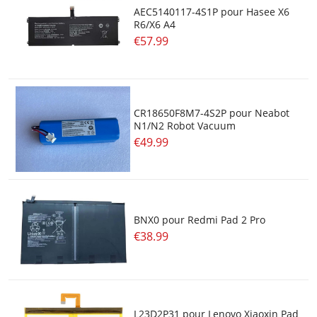
AEC5140117-4S1P pour Hasee X6
SAMSUNG
R6/X6 A4
€57.99
SIMPLO
SMP
CR18650F8M7-4S2P pour Neabot
SONY
N1/N2 Robot Vacuum
€49.99
SUNWODA
THUNDEROBOT
TOSHIBA
BNX0 pour Redmi Pad 2 Pro
€38.99
TREKSTOR
VIZIO
XIAOMI
L23D2P31 pour Lenovo Xiaoxin Pad