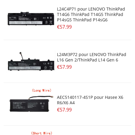
LG
L24C4P71 pour LENOVO ThinkPad
T14G6 ThinkPad T14G5 ThinkPad
MACHENIKE
P14sG5 ThinkPad P14sG6
€57.99
MEDION
MICROSOFT
L24M3P72 pour LENOVO ThinkPad
L16 Gen 2/ThinkPad L14 Gen 6
MOTION
€57.99
MSI
NCS
AEC5140117-4S1P pour Hasee X6
NEC
R6/X6 A4
€57.99
PANASONIC
REZER