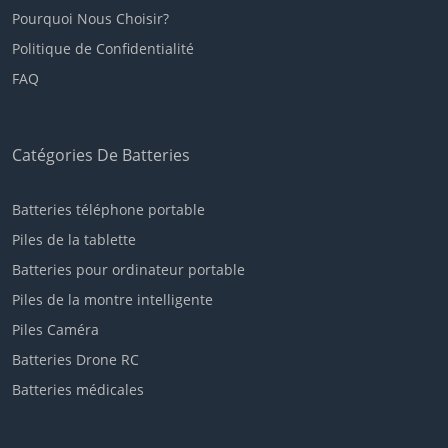
ONN
Pourquoi Nous Choisir?
Politique de Confidentialité
DURABOOK
FAQ
SIEMENS
Catégories De Batteries
GPD
SHARK
Batteries téléphone portable
Piles de la tablette
ECS
Batteries pour ordinateur portable
POSITIVO
Piles de la montre intelligente
Piles Caméra
KUU
Batteries Drone RC
TECLAST
Batteries médicales
OTHER