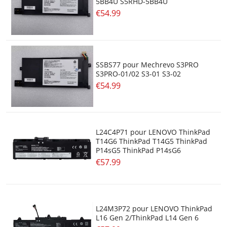
5BB4U S5RHD-5BB4U
Batterie Lithium
€54.99
Batterie Drone
Batterie Ni-Cd
SSBS77 pour Mechrevo S3PRO
S3PRO-01/02 S3-01 S3-02
Batterie Ni-Mh
€54.99
Batterie Outils Electroportatifs
Batterie Li-Polymer
L24C4P71 pour LENOVO ThinkPad
T14G6 ThinkPad T14G5 ThinkPad
Batterie Pour Lecteur De Codes-Barres
P14sG5 ThinkPad P14sG6
€57.99
Batterie Pour Materiel De Topographie
Batterie Li-Socl2
L24M3P72 pour LENOVO ThinkPad
L16 Gen 2/ThinkPad L14 Gen 6
Batterie Li-Ion