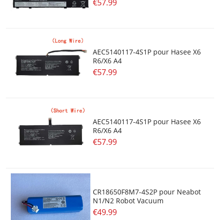
€57.99
Batterie De Cache Raid
Batterie Au Plomb
AEC5140117-4S1P pour Hasee X6
Batteries De Flash
R6/X6 A4
€57.99
Piles Bouton
AEC5140117-4S1P pour Hasee X6
R6/X6 A4
€57.99
CR18650F8M7-4S2P pour Neabot
N1/N2 Robot Vacuum
€49.99