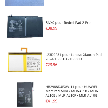
BNX0 pour Redmi Pad 2 Pro
€38.99
L23D2P31 pour Lenovo Xiaoxin Pad
2024/TB331FC/TB330FC
€23.96
HB2988D4EXW-11 pour HUAWEI
MatePad Mini / MLR-AL10 / MLR-
AL10E / MLR-AL10F / MLR-AL10G
€41.99