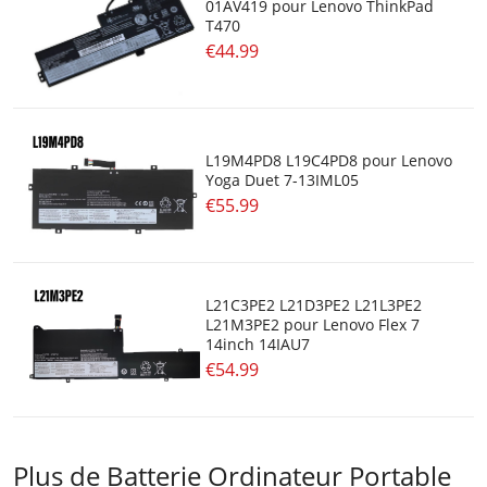
01AV419 pour Lenovo ThinkPad
T470
€44.99
L19M4PD8 L19C4PD8 pour Lenovo
Yoga Duet 7-13IML05
€55.99
L21C3PE2 L21D3PE2 L21L3PE2
L21M3PE2 pour Lenovo Flex 7
14inch 14IAU7
€54.99
Plus de Batterie Ordinateur Portable