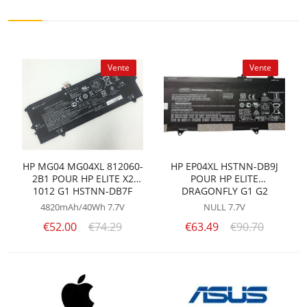
Vente
Vente
HP MG04 MG04XL 812060-
HP EP04XL HSTNN-DB9J
2B1 POUR HP ELITE X2
POUR HP ELITE
1012 G1 HSTNN-DB7F
DRAGONFLY G1 G2
812205-001
4820mAh/40Wh
7.7V
NULL
7.7V
€52.00
€74.29
€63.49
€90.70