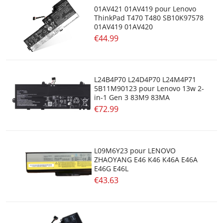
01AV421 01AV419 pour Lenovo
ThinkPad T470 T480 SB10K97578
01AV419 01AV420
€44.99
L24B4P70 L24D4P70 L24M4P71
5B11M90123 pour Lenovo 13w 2-
in-1 Gen 3 83M9 83MA
€72.99
L09M6Y23 pour LENOVO
ZHAOYANG E46 K46 K46A E46A
E46G E46L
€43.63