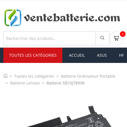
0
TOUTES LES CATÉGORIES
ACCUEIL
ASUS
HP
Toutes les catégories
Batterie Ordinateur Portable
Batterie Lenovo
Batterie SB10J78998