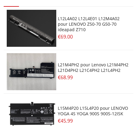
L12L4A02 L12L4E01 L12M4A02
pour LENOVO Z50-70 G50-70
ideapad Z710
€69.00
L21M4PH2 pour Lenovo L21M4PH2
L21D4PH2 L21C4PH2 L21L4PH2
€68.99
L15M4P20 L15L4P20 pour LENOVO
YOGA 4S YOGA 900S 900S-12ISK
€45.99