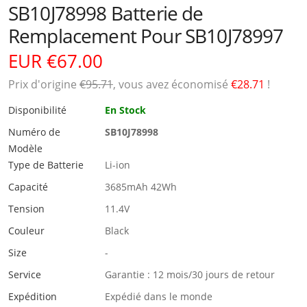
SB10J78998 Batterie de
Remplacement Pour SB10J78997
EUR €67.00
Prix ​​d'origine
€95.71
, vous avez économisé
€28.71
!
Disponibilité
En Stock
Numéro de
SB10J78998
Modèle
Type de Batterie
Li-ion
Capacité
3685mAh 42Wh
Tension
11.4V
Couleur
Black
Size
-
Service
Garantie : 12 mois/30 jours de retour
Expédition
Expédié dans le monde